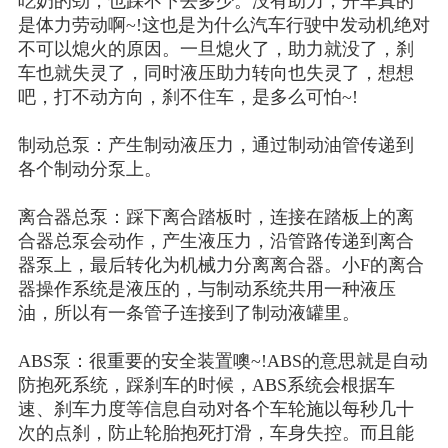
吃奶的劲，也踩不下去多少。没有助力，开车真的
是体力劳动啊
~!这也是为什么汽车行驶中发动机绝对
不可以熄火的原因。一旦熄火了，助力就没了，刹
车也就失灵了，同时液压助力转向也失灵了，想想
吧，打不动方向，刹不住车，是多么可怕~!
制动总泵：产生制动液压力，通过制动油管传递到
各个制动分泵上。
离合器总泵：踩下离合踏板时，连接在踏板上的离
合器总泵会动作，产生液压力，沿管路传递到离合
器泵上，最后转化为机械力分离离合器。小
F的离合
器操作系统是液压的，与制动系统共用一种液压
油，所以有一条管子连接到了制动液罐里。
ABS泵：很重要的安全装置噢~!ABS的意思就是自动
防抱死系统，踩刹车的时候，ABS系统会根据车
速、刹车力度等信息自动对各个车轮施以每秒几十
次的点刹，防止轮胎抱死打滑，车身失控。而且能