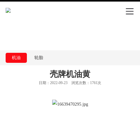
机油
轮胎
滤芯
外观件
壳牌机油黄
日期：2022-09-23 浏览次数：1761次